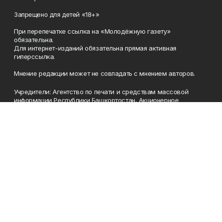
Запрещено для детей «18+»
При перепечатке ссылка на «Молодёжную газету»
обязательна.
Для интернет-изданий обязательна прямая активная
гиперссылка.
Мнение редакции может не совпадать с мнением авторов.
Учредители: Агентство по печати и средствам массовой
информации Республики Башкортостан, Акционерное
общество Издательский дом «Республика Башкортостан».
Главный редактор: Муллахметова Алсу Илдусовна.
Телефон
(347) 273-35-81
Эл. почта
mgazeta@yandex.ru
Адрес
450079, Республика Башкортостан, г. Уфа, ул. 50-летия
Октября, 13 (Дом печати, 8 этаж)
Рекламная служба