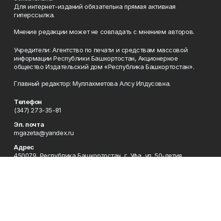
Для интернет-изданий обязательна прямая активная
гиперссылка.
Мнение редакции может не совпадать с мнением авторов.
Учредители: Агентство по печати и средствам массовой
информации Республики Башкортостан, Акционерное
общество Издательский дом «Республика Башкортостан».
Главный редактор: Муллахметова Алсу Илдусовна.
Телефон
(347) 273-35-81
Эл. почта
mgazeta@yandex.ru
Адрес
450079, Республика Башкортостан, г. Уфа, ул. 50-летия
Октября, 13 (Дом печати, 8 этаж)
Рекламная служба
(347) 272-09-70