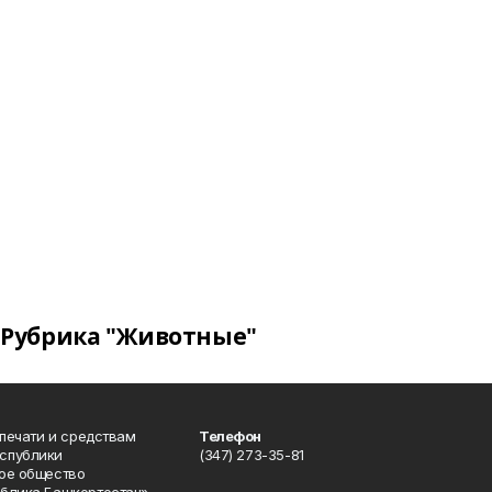
Рубрика "Животные"
 печати и средствам
Телефон
спублики
(347) 273-35-81
ое общество