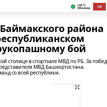
+26 °С
VK
Облачно
 Баймакского района
 республиканском
рукопашному бой
й столице в спортзале МВД по РБ. За побед
представителя МВД Башкортостана.
анд со всей республики.