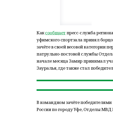
Как
сообщает
пресс-служба региона
уфимского спортзала принял борцов 
зачёте в своей весовой категории п
патрульно-постовой службы Отдела
начале месяца Замир принимал уча
Зауралья, где также стал победите
В командном зачёте победителями 
России по городу Уфе, Отделы МВД