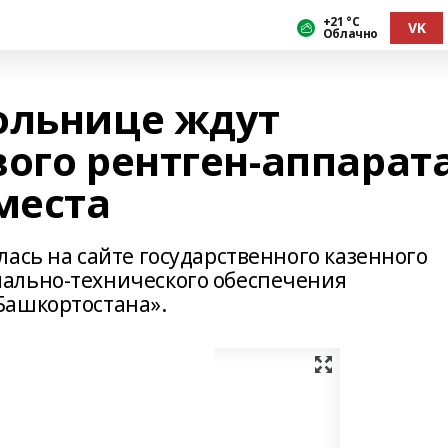
+21 °С
VK
Облачно
ольнице ждут
ого рентген-аппарат
места
ась на сайте государственного казенного
ально-технического обеспечения
Башкортостана».