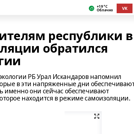
+19 °С
VK
Облачно
ителям республики в
ляции обратился
гии
экологии РБ Урал Искандаров напомнил
торые в эти напряженные дни обеспечиваю
дь именно они сейчас обеспечивают
которое находится в режиме самоизоляции.