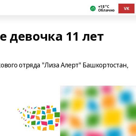
+18 °С
VK
Облачно
 девочка 11 лет
ового отряда "Лиза Алерт" Башкортостан,