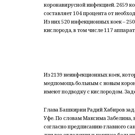
коронавирусной инфекцией. 2659 ко
составляет 104 процента от необх
Из них 520 инфекционных коек – 25
кислорода, в том числе 117 аппарат
Из 2139 неинфекционных коек, кот
медпомощь больным с новым корона
имеют подводку с кислородом. Заде
Глава Башкирии Радий Хабиров зада
Уфе. По словам Максима Забелина,
согласно предписанию главного сан
дня все отделения и корпуса боль