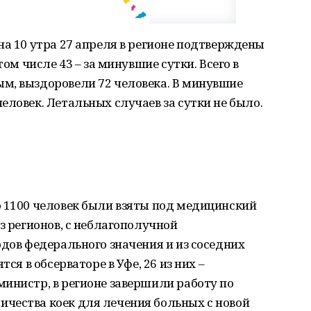
на 10 утра 27 апреля в регионе подтверждены
том числе 43 – за минувшие сутки. Всего в
м, выздоровели 72 человека. В минувшие
еловек. Летальных случаев за сутки не было.
о 1100 человек были взяты под медицинский
з регионов, с неблагополучной
одов федерального значения и из соседних
ся в обсерваторе в Уфе, 26 из них –
инистр, в регионе завершили работу по
чества коек для лечения больных с новой