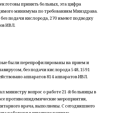
ек готовы принять больных, эта цифра
одимого минимума по требованиям Минздрава.
0 без подачи кислорода, 270 имеют подводку
ов ИВЛ.
орые были перепрофилированы на прием и
вирусом, без подачи кислорода 548, 1591
йствовано аппаратов 814 аппаратов ИВЛ.
л министру вопрос о работе 21-й больницы в
 все противоэпидемические мероприятия,
итарного врача, выполнены. С сегодняшнего
ницы работают в штатном режиме.