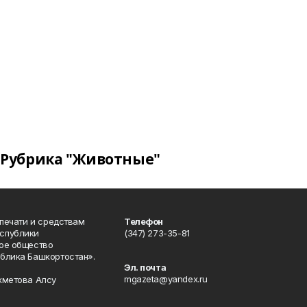
Рубрика "Животные"
 печати и средствам
Телефон
спублики
(347) 273-35-81
ое общество
блика Башкортостан».
Эл. почта
mgazeta@yandex.ru
хметова Алсу