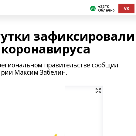
+22 °С
VK
Облачно
сутки зафиксировали
 коронавируса
 региональном правительстве сообщил
рии Максим Забелин.