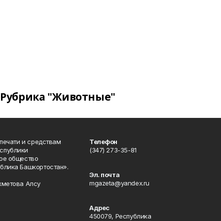
Рубрика "Животные"
 печати и средствам
Телефон
спублики
(347) 273-35-81
ое общество
блика Башкортостан».
Эл. почта
mgazeta@yandex.ru
хметова Алсу
Адрес
450079, Республика