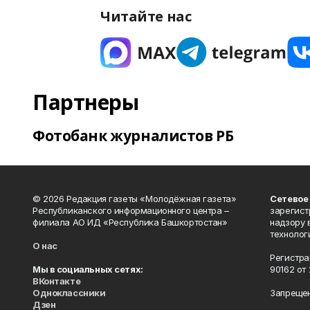
Читайте нас
Партнеры
Фотобанк журналистов РБ
© 2026 Редакция газеты «Молодёжная газета»
Сетевое
Республиканского информационного центра –
зарегист
филиала АО ИД «Республика Башкортостан»
надзору 
технолог
О нас
Регистра
Мы в социальных сетях:
90162 от 
ВКонтакте
Одноклассники
Запрещен
Дзен