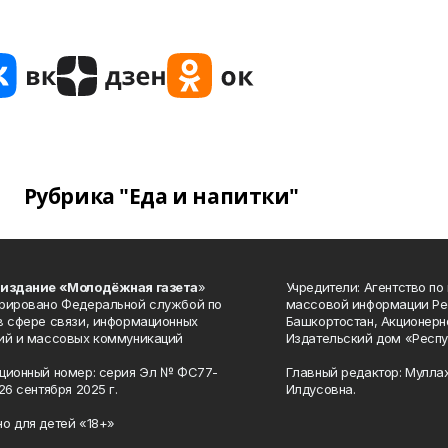
Рубрика "Еда и напитки"
 издание «Молодёжная газета
»
Учредители: Агентство по
рировано Федеральной службой по
массовой информации Ре
в сфере связи, информационных
Башкортостан, Акционерн
ий и массовых коммуникаций
Издательский дом «Респу
ционный номер: серия Эл № ФС77-
Главный редактор: Мулла
26 сентября 2025 г.
Илдусовна.
о для детей «18+»