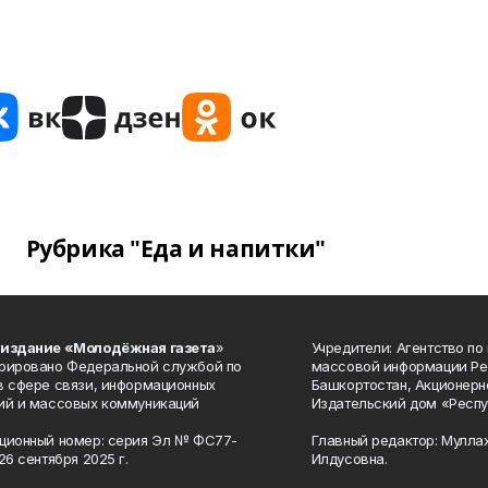
Рубрика "Еда и напитки"
 издание «Молодёжная газета
»
Учредители: Агентство по
рировано Федеральной службой по
массовой информации Ре
в сфере связи, информационных
Башкортостан, Акционерн
ий и массовых коммуникаций
Издательский дом «Респу
ционный номер: серия Эл № ФС77-
Главный редактор: Мулла
26 сентября 2025 г.
Илдусовна.