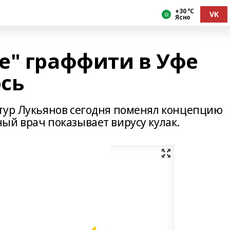
+30 °С
VK
Ясно
е" граффити в Уфе
сь
тур Лукьянов сегодня поменял концепцию
ый врач показывает вирусу кулак.