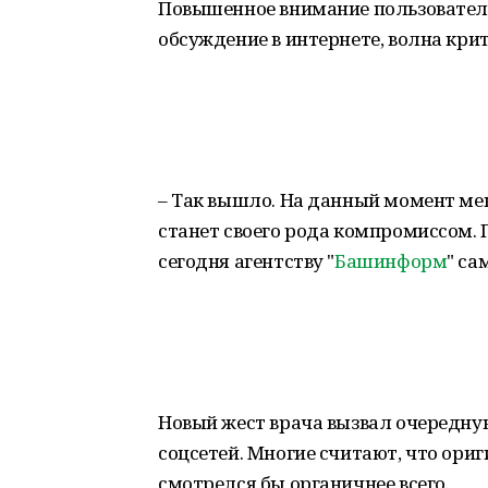
Повышенное внимание пользовател
обсуждение в интернете, волна кр
– Так вышло. На данный момент мен
станет своего рода компромиссом. 
сегодня агентству "
Башинформ
" са
Новый жест врача вызвал очередну
соцсетей. Многие считают, что ори
смотрелся бы органичнее всего.