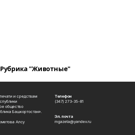
Рубрика "Животные"
 печати и средствам
Телефон
спублики
(347) 273-35-81
ое общество
блика Башкортостан».
Эл. почта
mgazeta@yandex.ru
хметова Алсу