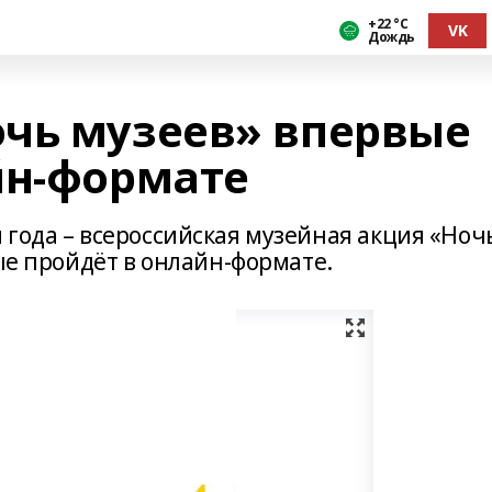
+22 °С
VK
Дождь
чь музеев» впервые
йн-формате
 года – всероссийская музейная акция «Ноч
вые пройдёт в онлайн-формате.