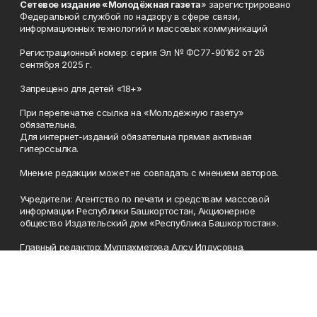
Сетевое издание «Молодёжная газета
» зарегистрировано
Федеральной службой по надзору в сфере связи,
информационных технологий и массовых коммуникаций
Регистрационный номер: серия Эл № ФС77-90162 от 26
сентября 2025 г.
Запрещено для детей «18+»
При перепечатке ссылка на «Молодёжную газету»
обязательна.
Для интернет-изданий обязательна прямая активная
гиперссылка.
Мнение редакции может не совпадать с мнением авторов.
Учредители: Агентство по печати и средствам массовой
информации Республики Башкортостан, Акционерное
общество Издательский дом «Республика Башкортостан».
Главный редактор: Муллахметова Алсу Илдусовна.
Телефон
(347) 273-35-81
Эл. почта