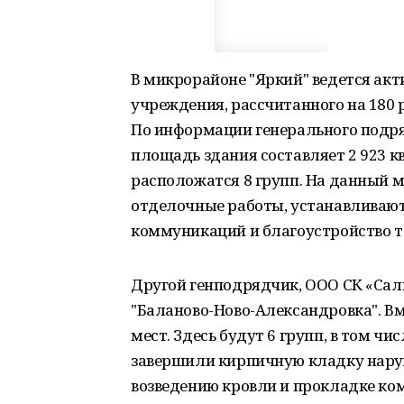
В микрорайоне "Яркий" ведется ак
учреждения, рассчитанного на 180 р
По информации генерального подр
площадь здания составляет 2 923 к
расположатся 8 групп. На данный 
отделочные работы, устанавливают
коммуникаций и благоустройство т
Другой генподрядчик, ООО СК «Саль
"Баланово-Ново-Александровка". Вм
мест. Здесь будут 6 групп, в том чи
завершили кирпичную кладку наруж
возведению кровли и прокладке ко