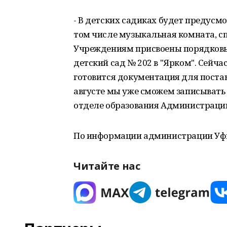
- В детских садиках будет предусмо
том числе музыкальная комната, с
Учреждениям присвоены порядковые 
детский сад № 202 в "Ярком". Сейч
готовится документация для постан
августе мы уже сможем записывать д
отделе образования Администрации
По информации администрации Уф
Читайте нас