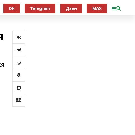
OK
Telegram
Дзен
MAX
я
ся