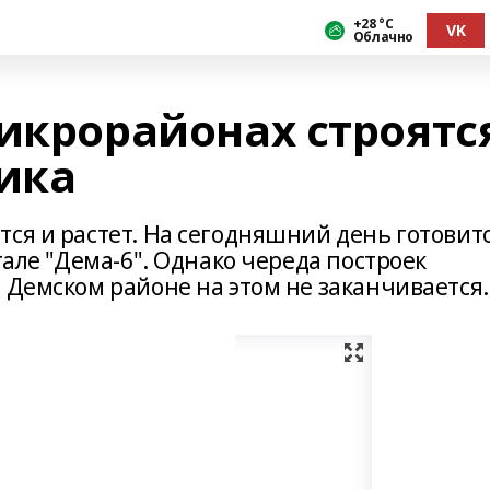
+28 °С
VK
Облачно
микрорайонах строятс
дика
ся и растет. На сегодняшний день готовит
тале "Дема-6". Однако череда построек
 Демском районе на этом не заканчивается.