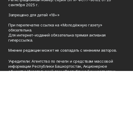
сентября 2025 г.
Запрещено для детей «18+»
При перепечатке ссылка на «Молодёжную газету»
обязательна.
Для интернет-изданий обязательна прямая активная
гиперссылка.
Мнение редакции может не совпадать с мнением авторов.
Учредители: Агентство по печати и средствам массовой
информации Республики Башкортостан, Акционерное
общество Издательский дом «Республика Башкортостан».
Главный редактор: Муллахметова Алсу Илдусовна.
Телефон
(347) 273-35-81
Эл. почта
mgazeta@yandex.ru
Адрес
450079, Республика Башкортостан, г. Уфа, ул. 50-летия
Октября, 13 (Дом печати, 8 этаж)