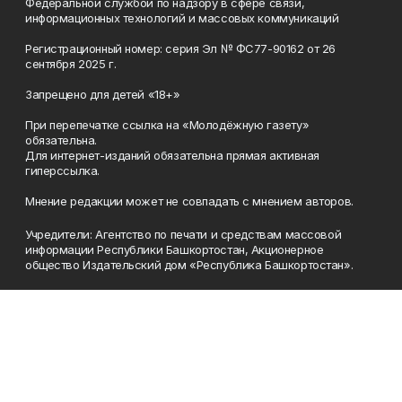
Федеральной службой по надзору в сфере связи,
информационных технологий и массовых коммуникаций
Регистрационный номер: серия Эл № ФС77-90162 от 26
сентября 2025 г.
Запрещено для детей «18+»
При перепечатке ссылка на «Молодёжную газету»
обязательна.
Для интернет-изданий обязательна прямая активная
гиперссылка.
Мнение редакции может не совпадать с мнением авторов.
Учредители: Агентство по печати и средствам массовой
информации Республики Башкортостан, Акционерное
общество Издательский дом «Республика Башкортостан».
Главный редактор: Муллахметова Алсу Илдусовна.
Телефон
(347) 273-35-81
Эл. почта
mgazeta@yandex.ru