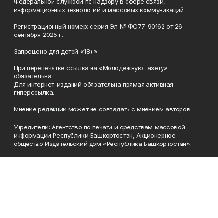
Федеральной службой по надзору в сфере связи,
информационных технологий и массовых коммуникаций
Регистрационный номер: серия Эл № ФС77-90162 от 26
сентября 2025 г.
Запрещено для детей «18+»
При перепечатке ссылка на «Молодёжную газету»
обязательна.
Для интернет-изданий обязательна прямая активная
гиперссылка.
Мнение редакции может не совпадать с мнением авторов.
Учредители: Агентство по печати и средствам массовой
информации Республики Башкортостан, Акционерное
общество Издательский дом «Республика Башкортостан».
Главный редактор: Муллахметова Алсу Илдусовна.
Телефон
(347) 273-35-81
Эл. почта
mgazeta@yandex.ru