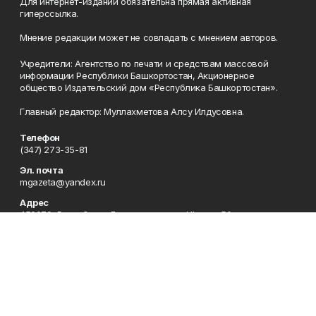
Для интернет-изданий обязательна прямая активная
гиперссылка.
Мнение редакции может не совпадать с мнением авторов.
Учредители: Агентство по печати и средствам массовой
информации Республики Башкортостан, Акционерное
общество Издательский дом «Республика Башкортостан».
Главный редактор: Муллахметова Алсу Илдусовна.
Телефон
(347) 273-35-81
Эл. почта
mgazeta@yandex.ru
Адрес
450079, Республика Башкортостан, г. Уфа, ул. 50-летия
Октября, 13 (Дом печати, 8 этаж)
Рекламная служба
(347) 272-09-70