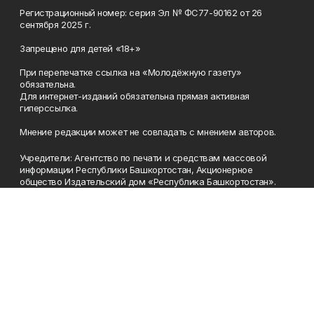
Регистрационный номер: серия Эл № ФС77-90162 от 26
сентября 2025 г.
Запрещено для детей «18+»
При перепечатке ссылка на «Молодёжную газету»
обязательна.
Для интернет-изданий обязательна прямая активная
гиперссылка.
Мнение редакции может не совпадать с мнением авторов.
Учредители: Агентство по печати и средствам массовой
информации Республики Башкортостан, Акционерное
общество Издательский дом «Республика Башкортостан».
Главный редактор: Муллахметова Алсу Илдусовна.
Телефон
(347) 273-35-81
Эл. почта
mgazeta@yandex.ru
Адрес
450079, Республика Башкортостан, г. Уфа, ул. 50-летия