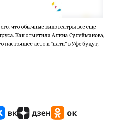
того, что обычные кинотеатры все еще
ируса. Как отметила Алина Сулейманова,
то настоящее лето и "пати" в Уфе будут,