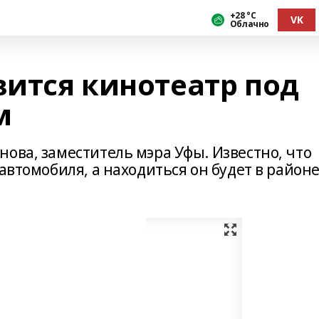
+28 °С
VK
Облачно
вится кинотеатр под
м
ова, заместитель мэра Уфы. Известно, что
автомобиля, а находиться он будет в район