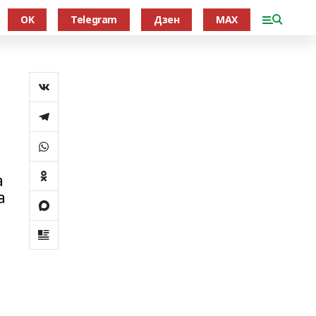
OK
Telegram
Дзен
MAX
а
а