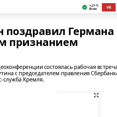
+27 °С
VK
Ясно
 поздравил Германа
ым признанием
деоконференции состоялась рабочая встреч
тина с председателем правления Сбербанк
с-служба Кремля.