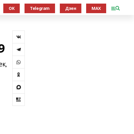
OK
Telegram
Дзен
MAX
9
ек,