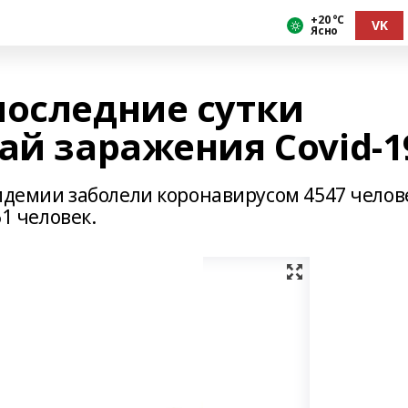
+20 °С
VK
Ясно
последние сутки
ай заражения Covid-1
идемии заболели коронавирусом 4547 челов
61 человек.