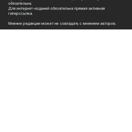
обязательна.
Для интернет-изданий обязательна прямая активная
гиперссылка.
Мнение редакции может не совпадать с мнением авторов.
Учредители: Агентство по печати и средствам массовой
информации Республики Башкортостан, Акционерное
общество Издательский дом «Республика Башкортостан».
Главный редактор: Муллахметова Алсу Илдусовна.
Телефон
(347) 273-35-81
Эл. почта
mgazeta@yandex.ru
Адрес
450079, Республика Башкортостан, г. Уфа, ул. 50-летия
Октября, 13 (Дом печати, 8 этаж)
Рекламная служба
(347) 272-09-70