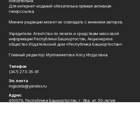
обязательна.
Для интернет-изданий обязательна прямая активная
гиперссылка.
Мнение редакции может не совпадать с мнением авторов.
Учредители: Агентство по печати и средствам массовой
информации Республики Башкортостан, Акционерное
общество Издательский дом «Республика Башкортостан».
Главный редактор: Муллахметова Алсу Илдусовна.
Телефон
(347) 273-35-81
Эл. почта
mgazeta@yandex.ru
Адрес
450079, Республика Башкортостан, г. Уфа, ул. 50-летия
Октября, 13 (Дом печати, 8 этаж)
Рекламная служба
(347) 272-09-70