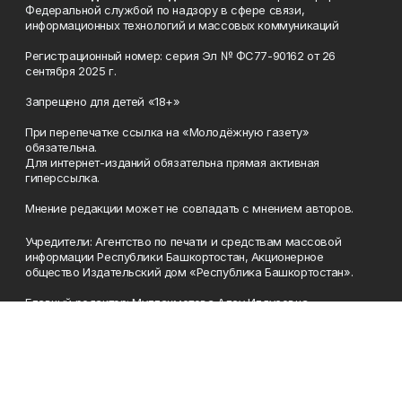
Федеральной службой по надзору в сфере связи,
информационных технологий и массовых коммуникаций
Регистрационный номер: серия Эл № ФС77-90162 от 26
сентября 2025 г.
Запрещено для детей «18+»
При перепечатке ссылка на «Молодёжную газету»
обязательна.
Для интернет-изданий обязательна прямая активная
гиперссылка.
Мнение редакции может не совпадать с мнением авторов.
Учредители: Агентство по печати и средствам массовой
информации Республики Башкортостан, Акционерное
общество Издательский дом «Республика Башкортостан».
Главный редактор: Муллахметова Алсу Илдусовна.
Телефон
(347) 273-35-81
Эл. почта
mgazeta@yandex.ru