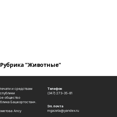
Рубрика "Животные"
 печати и средствам
Телефон
спублики
(347) 273-35-81
ое общество
блика Башкортостан».
Эл. почта
mgazeta@yandex.ru
хметова Алсу