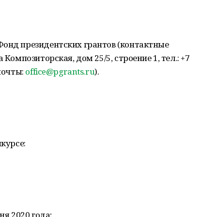
Фонд президентских грантов (контактные
 Композиторская, дом 25/5, строение 1, тел.: +7
 почты:
office@pgrants.ru
).
нкурсе:
ня 2020 года;