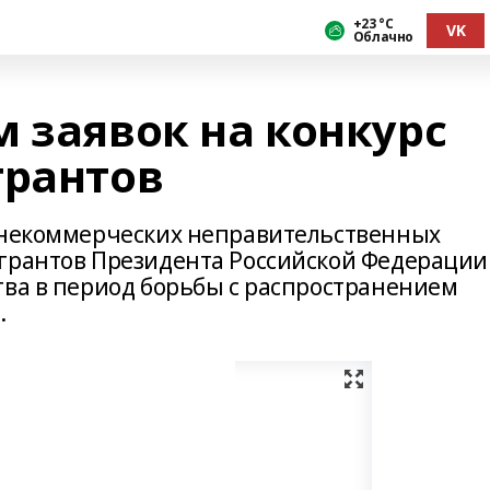
+23 °С
VK
Облачно
 заявок на конкурс
грантов
к некоммерческих неправительственных
 грантов Президента Российской Федерации
тва в период борьбы с распространением
.