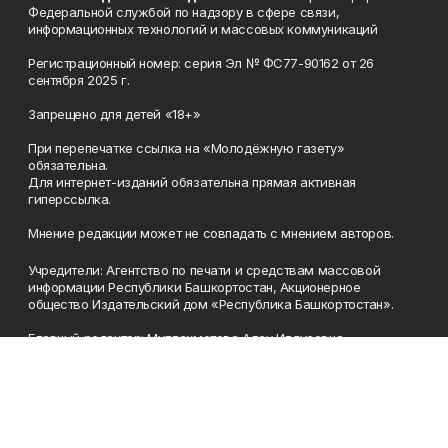
Федеральной службой по надзору в сфере связи,
информационных технологий и массовых коммуникаций
Регистрационный номер: серия Эл № ФС77-90162 от 26
сентября 2025 г.
Запрещено для детей «18+»
При перепечатке ссылка на «Молодёжную газету»
обязательна.
Для интернет-изданий обязательна прямая активная
гиперссылка.
Мнение редакции может не совпадать с мнением авторов.
Учредители: Агентство по печати и средствам массовой
информации Республики Башкортостан, Акционерное
общество Издательский дом «Республика Башкортостан».
Главный редактор: Муллахметова Алсу Илдусовна.
Телефон
(347) 273-35-81
Эл. почта
mgazeta@yandex.ru