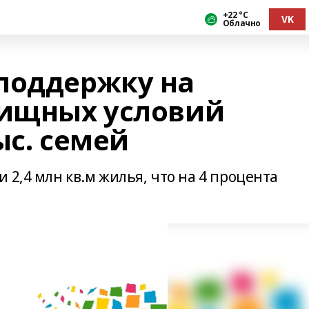
+22 °С
VK
Облачно
поддержку на
ищных условий
ыс. семей
 2,4 млн кв.м жилья, что на 4 процента