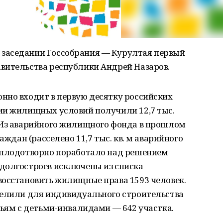
заседании Госсобрания — Курултая первый
вительства республики Андрей Назаров.
нно входит в первую десятку российских
ии жилищных условий получили 12,7 тыс.
 Из аварийного жилищного фонда в прошлом
аждан (расселено 11,7 тыс. кв. м аварийного
 плодотворно поработало над решением
долгостроев исключены из списка
восстановить жилищные права 1593 человек.
делили для индивидуального строительства
мьям с детьми-инвалидами — 642 участка.