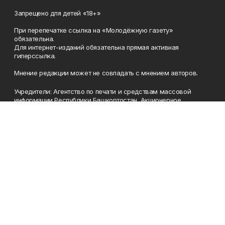
Запрещено для детей «18+»
При перепечатке ссылка на «Молодёжную газету»
обязательна.
Для интернет-изданий обязательна прямая активная
гиперссылка.
Мнение редакции может не совпадать с мнением авторов.
Учредители: Агентство по печати и средствам массовой
информации Республики Башкортостан, Акционерное
общество Издательский дом «Республика Башкортостан».
Главный редактор: Муллахметова Алсу Илдусовна.
Телефон
(347) 273-35-81
Эл. почта
mgazeta@yandex.ru
Адрес
450079, Республика Башкортостан, г. Уфа, ул. 50-летия
Октября, 13 (Дом печати, 8 этаж)
Рекламная служба