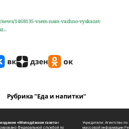
u/news/1468135-vsem-nam-vazhno-vyskazat-
...
Рубрика "Еда и напитки"
 издание «Молодёжная газета
»
Учредители: Агентство по
рировано Федеральной службой по
массовой информации Ре