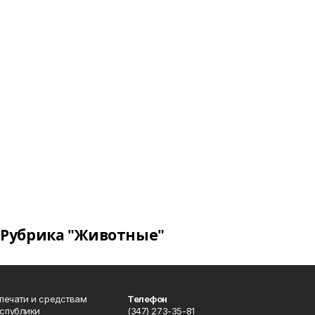
Рубрика "Животные"
 печати и средствам
Телефон
спублики
(347) 273-35-81