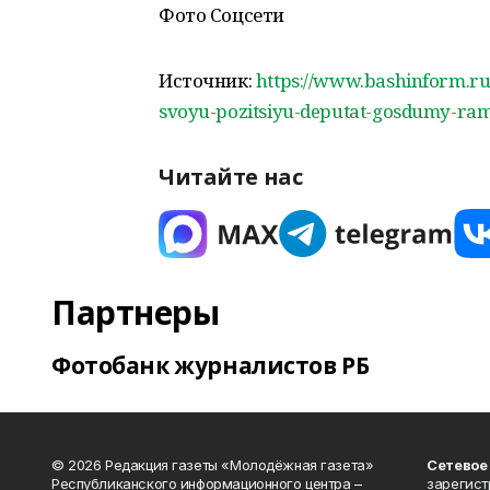
Фото Соцсети
Источник:
https://www.bashinform.r
svoyu-pozitsiyu-deputat-gosdumy-ramz
Читайте нас
Партнеры
Фотобанк журналистов РБ
© 2026 Редакция газеты «Молодёжная газета»
Сетевое
Республиканского информационного центра –
зарегист