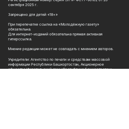
сентября 2025 г.
Запрещено для детей «18+»
При перепечатке ссылка на «Молодёжную газету»
обязательна.
Для интернет-изданий обязательна прямая активная
гиперссылка.
Мнение редакции может не совпадать с мнением авторов.
Учредители: Агентство по печати и средствам массовой
информации Республики Башкортостан, Акционерное
общество Издательский дом «Республика Башкортостан».
Главный редактор: Муллахметова Алсу Илдусовна.
Телефон
(347) 273-35-81
Эл. почта
mgazeta@yandex.ru
Адрес
450079, Республика Башкортостан, г. Уфа, ул. 50-летия
Октября, 13 (Дом печати, 8 этаж)