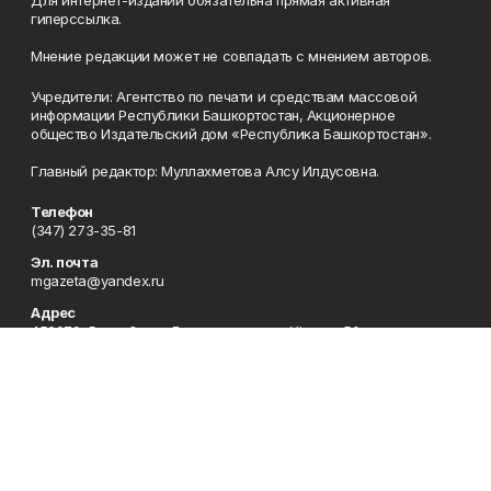
Для интернет-изданий обязательна прямая активная
гиперссылка.
Мнение редакции может не совпадать с мнением авторов.
Учредители: Агентство по печати и средствам массовой
информации Республики Башкортостан, Акционерное
общество Издательский дом «Республика Башкортостан».
Главный редактор: Муллахметова Алсу Илдусовна.
Телефон
(347) 273-35-81
Эл. почта
mgazeta@yandex.ru
Адрес
450079, Республика Башкортостан, г. Уфа, ул. 50-летия
Октября, 13 (Дом печати, 8 этаж)
Рекламная служба
(347) 272-09-70