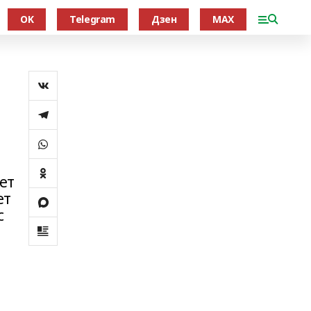
OK
Telegram
Дзен
MAX
ет
ет
с