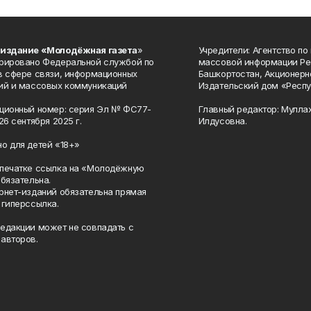
 издание «Молодёжная газета
»
Учредители: Агентство по
рировано Федеральной службой по
массовой информации Ре
в сфере связи, информационных
Башкортостан, Акционерн
ий и массовых коммуникаций
Издательский дом «Респу
ционный номер: серия Эл № ФС77-
Главный редактор: Мулла
26 сентября 2025 г.
Илдусовна.
о для детей «18+»
печатке ссылка на «Молодёжную
обязательна.
рнет-изданий обязательна прямая
 гиперссылка.
едакции может не совпадать с
авторов.