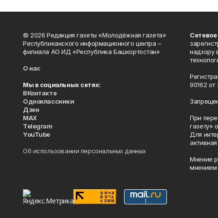
© 2026 Редакция газеты «Молодёжная газета»
Сетевое
Республиканского информационного центра –
зарегист
филиала АО ИД «Республика Башкортостан»
надзору 
технолог
О нас
Регистра
Мы в социальных сетях:
90162 от 
ВКонтакте
Одноклассники
Запрещен
Дзен
MAX
При пере
Telegram
газету» 
YouTube
Для инте
активная
Об использовании персональных данных
Мнение р
мнением 