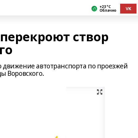
+23 °С
VK
Облачно
 перекроют створ
го
то движение автотранспорта по проезжей
цы Воровского.