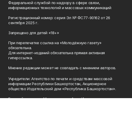
Федеральной службой по надзору в сфере связи,
информационных технологий и массовых коммуникаций
Регистрационный номер: серия Эл № ФС77-90162 от 26
сентября 2025 г.
Запрещено для детей «18+»
При перепечатке ссылка на «Молодёжную газету»
обязательна.
Для интернет-изданий обязательна прямая активная
гиперссылка.
Мнение редакции может не совпадать с мнением авторов.
Учредители: Агентство по печати и средствам массовой
информации Республики Башкортостан, Акционерное
общество Издательский дом «Республика Башкортостан».
Главный редактор: Муллахметова Алсу Илдусовна.
Телефон
(347) 273-35-81
Эл. почта
mgazeta@yandex.ru