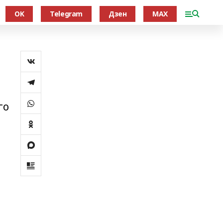
OK
Telegram
Дзен
MAX
го