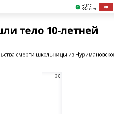
+18 °С
VK
Облачно
ли тело 10-летней
льства смерти школьницы из Нуримановско