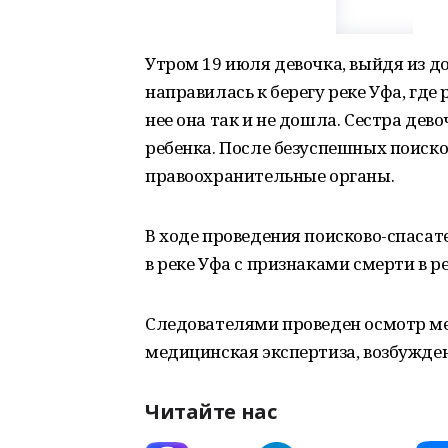
Утром 19 июля девочка, выйдя из д
направилась к берегу реке Уфа, где
нее она так и не дошла. Сестра дев
ребенка. После безуспешных поиско
правоохранительные органы.
В ходе проведения поисково-спаса
в реке Уфа с признаками смерти в р
Следователями проведен осмотр ме
медицинская экспертиза, возбужден
Читайте нас