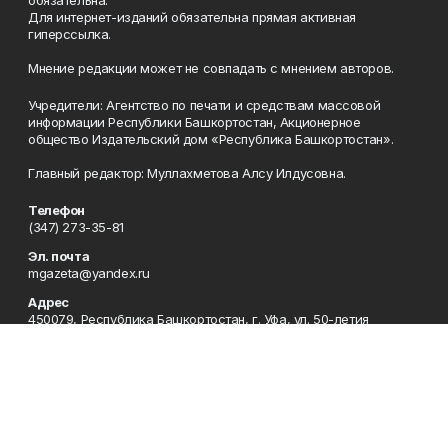
Для интернет-изданий обязательна прямая активная
гиперссылка.
Мнение редакции может не совпадать с мнением авторов.
Учредители: Агентство по печати и средствам массовой
информации Республики Башкортостан, Акционерное
общество Издательский дом «Республика Башкортостан».
Главный редактор: Муллахметова Алсу Илдусовна.
Телефон
(347) 273-35-81
Эл. почта
mgazeta@yandex.ru
Адрес
450079, Республика Башкортостан, г. Уфа, ул. 50-летия
Октября, 13 (Дом печати, 8 этаж)
Рекламная служба
(347) 272-09-70