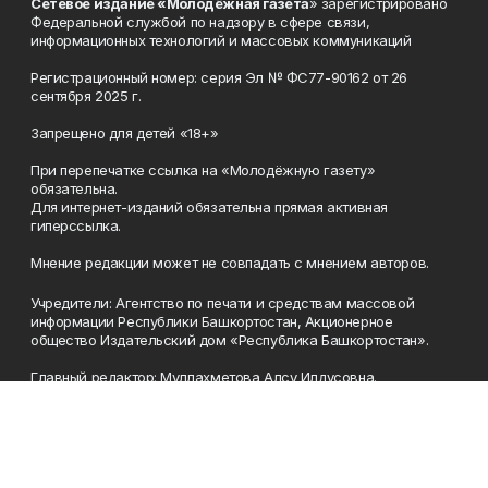
Сетевое издание «Молодёжная газета
» зарегистрировано
Федеральной службой по надзору в сфере связи,
информационных технологий и массовых коммуникаций
Регистрационный номер: серия Эл № ФС77-90162 от 26
сентября 2025 г.
Запрещено для детей «18+»
При перепечатке ссылка на «Молодёжную газету»
обязательна.
Для интернет-изданий обязательна прямая активная
гиперссылка.
Мнение редакции может не совпадать с мнением авторов.
Учредители: Агентство по печати и средствам массовой
информации Республики Башкортостан, Акционерное
общество Издательский дом «Республика Башкортостан».
Главный редактор: Муллахметова Алсу Илдусовна.
Телефон
(347) 273-35-81
Эл. почта
mgazeta@yandex.ru