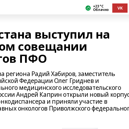
+23 °С
VK
Облачно
стана выступил на
ом совещании
гов ПФО
ва региона Радий Хабиров, заместитель
ийской Федерации Олег Гриднев и
ьного медицинского исследовательского
оссии Андрей Каприн открыли новый корпу
онкодиспансера и приняли участие в
вных онкологов Приволжского федерально