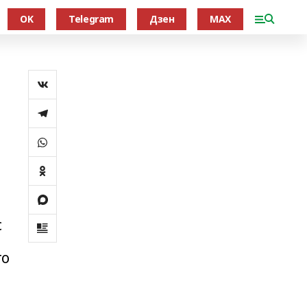
OK
Telegram
Дзен
MAX
с
го