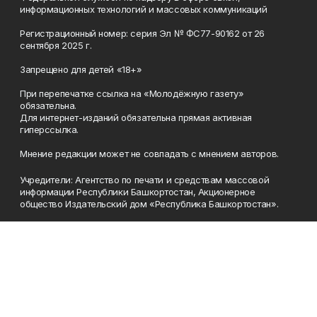
информационных технологий и массовых коммуникаций
Регистрационный номер: серия Эл № ФС77-90162 от 26
сентября 2025 г.
Запрещено для детей «18+»
При перепечатке ссылка на «Молодёжную газету»
обязательна.
Для интернет-изданий обязательна прямая активная
гиперссылка.
Мнение редакции может не совпадать с мнением авторов.
Учредители: Агентство по печати и средствам массовой
информации Республики Башкортостан, Акционерное
общество Издательский дом «Республика Башкортостан».
Главный редактор: Муллахметова Алсу Илдусовна.
Телефон
(347) 273-35-81
Эл. почта
mgazeta@yandex.ru