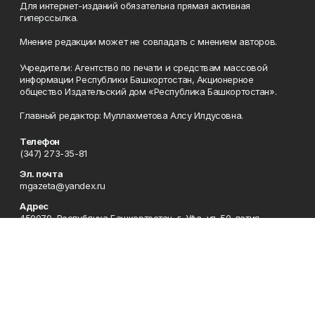
Для интернет-изданий обязательна прямая активная
гиперссылка.
Мнение редакции может не совпадать с мнением авторов.
Учредители: Агентство по печати и средствам массовой
информации Республики Башкортостан, Акционерное
общество Издательский дом «Республика Башкортостан».
Главный редактор: Муллахметова Алсу Илдусовна.
Телефон
(347) 273-35-81
Эл. почта
mgazeta@yandex.ru
Адрес
450079, Республика Башкортостан, г. Уфа, ул. 50-летия
Октября, 13 (Дом печати, 8 этаж)
Рекламная служба
(347) 272-09-70