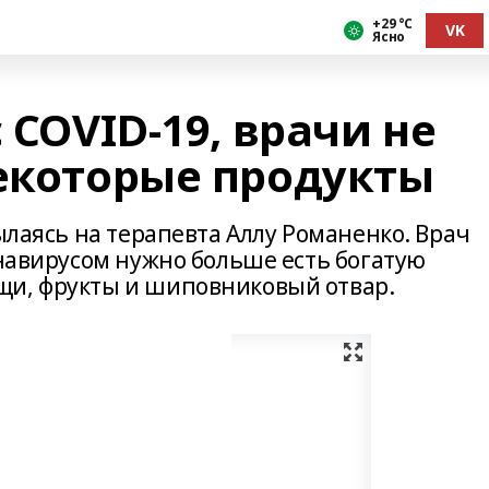
+29 °С
VK
Ясно
 COVID-19, врачи не
некоторые продукты
сылаясь на терапевта Аллу Романенко. Врач
онавирусом нужно больше есть богатую
щи, фрукты и шиповниковый отвар.