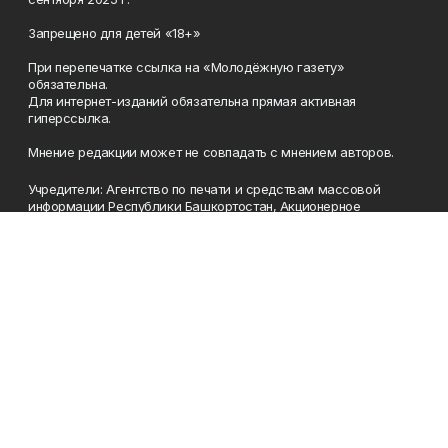
Запрещено для детей «18+»
При перепечатке ссылка на «Молодёжную газету»
обязательна.
Для интернет-изданий обязательна прямая активная
гиперссылка.
Мнение редакции может не совпадать с мнением авторов.
Учредители: Агентство по печати и средствам массовой
информации Республики Башкортостан, Акционерное
общество Издательский дом «Республика Башкортостан».
Главный редактор: Муллахметова Алсу Илдусовна.
Телефон
(347) 273-35-81
Эл. почта
mgazeta@yandex.ru
Адрес
450079, Республика Башкортостан, г. Уфа, ул. 50-летия
Октября, 13 (Дом печати, 8 этаж)