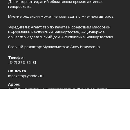
Для интернет-изданий обязательна прямая активная
гиперссылка.
Мнение редакции может не совпадать с мнением авторов.
Учредители: Агентство по печати и средствам массовой
информации Республики Башкортостан, Акционерное
общество Издательский дом «Республика Башкортостан».
Главный редактор: Муллахметова Алсу Илдусовна.
Телефон
(347) 273-35-81
Эл. почта
mgazeta@yandex.ru
Адрес
450079, Республика Башкортостан, г. Уфа, ул. 50-летия
Октября, 13 (Дом печати, 8 этаж)
Рекламная служба
(347) 272-09-70