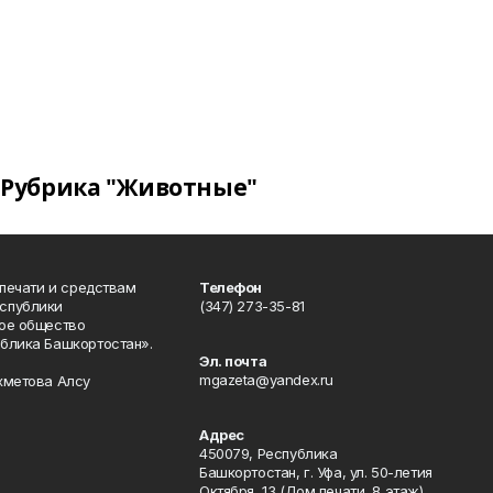
Рубрика "Животные"
 печати и средствам
Телефон
спублики
(347) 273-35-81
ое общество
блика Башкортостан».
Эл. почта
mgazeta@yandex.ru
хметова Алсу
Адрес
450079, Республика
Башкортостан, г. Уфа, ул. 50-летия
Октября, 13 (Дом печати, 8 этаж)