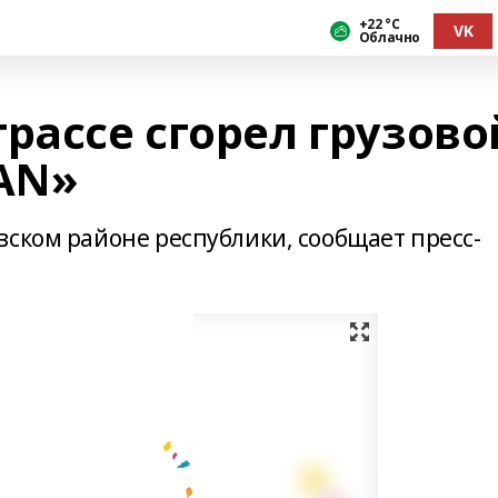
+22 °С
VK
Облачно
рассе сгорел грузово
AN»
вском районе республики, сообщает пресс-