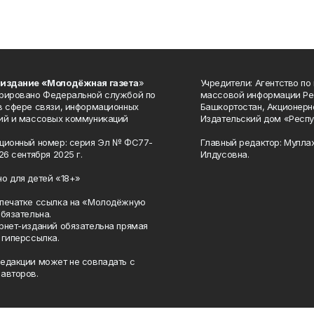
 издание «Молодёжная газета
»
Учредители: Агентство по
рировано Федеральной службой по
массовой информации Ре
в сфере связи, информационных
Башкортостан, Акционерн
ий и массовых коммуникаций
Издательский дом «Респу
ционный номер: серия Эл № ФС77-
Главный редактор: Мулла
26 сентября 2025 г.
Илдусовна.
о для детей «18+»
печатке ссылка на «Молодёжную
обязательна.
рнет-изданий обязательна прямая
 гиперссылка.
едакции может не совпадать с
авторов.