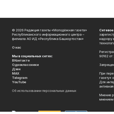
© 2026 Редакция газеты «Молодёжная газета»
Сетевое
Республиканского информационного центра –
зарегист
филиала АО ИД «Республика Башкортостан»
надзору 
технолог
О нас
Регистра
Мы в социальных сетях:
90162 от 
ВКонтакте
Одноклассники
Запрещен
Дзен
MAX
При пере
Telegram
газету» 
YouTube
Для инте
активная
Об использовании персональных данных
Мнение р
мнением 