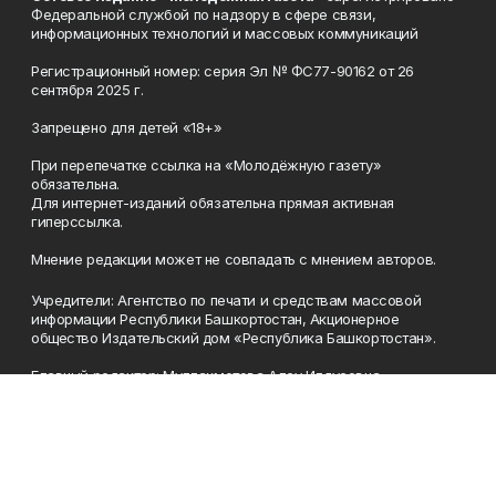
Федеральной службой по надзору в сфере связи,
информационных технологий и массовых коммуникаций
Регистрационный номер: серия Эл № ФС77-90162 от 26
сентября 2025 г.
Запрещено для детей «18+»
При перепечатке ссылка на «Молодёжную газету»
обязательна.
Для интернет-изданий обязательна прямая активная
гиперссылка.
Мнение редакции может не совпадать с мнением авторов.
Учредители: Агентство по печати и средствам массовой
информации Республики Башкортостан, Акционерное
общество Издательский дом «Республика Башкортостан».
Главный редактор: Муллахметова Алсу Илдусовна.
Телефон
(347) 273-35-81
Эл. почта
mgazeta@yandex.ru