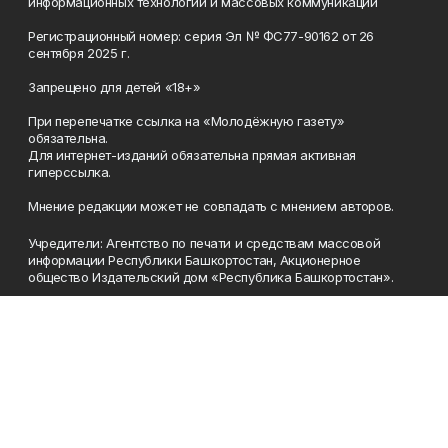
информационных технологий и массовых коммуникаций
Регистрационный номер: серия Эл № ФС77-90162 от 26
сентября 2025 г.
Запрещено для детей «18+»
При перепечатке ссылка на «Молодёжную газету»
обязательна.
Для интернет-изданий обязательна прямая активная
гиперссылка.
Мнение редакции может не совпадать с мнением авторов.
Учредители: Агентство по печати и средствам массовой
информации Республики Башкортостан, Акционерное
общество Издательский дом «Республика Башкортостан».
Главный редактор: Муллахметова Алсу Илдусовна.
Телефон
(347) 273-35-81
Эл. почта
mgazeta@yandex.ru
Адрес