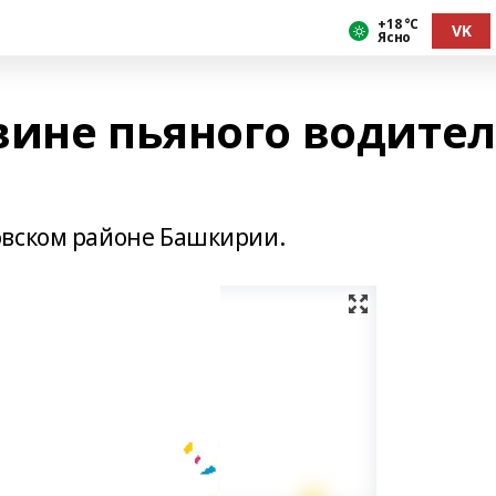
+18 °С
VK
Ясно
вине пьяного водите
овском районе Башкирии.