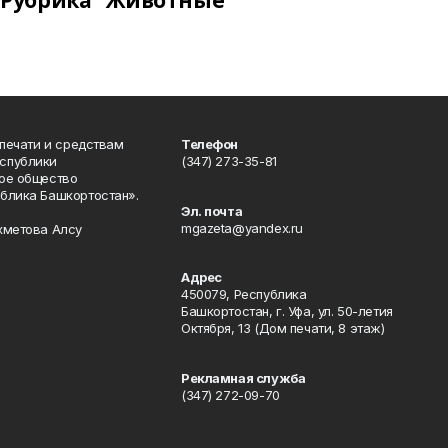
Рубрика "Животные"
 печати и средствам
Телефон
спублики
(347) 273-35-81
ое общество
блика Башкортостан».
Эл. почта
mgazeta@yandex.ru
хметова Алсу
Адрес
450079, Республика
Башкортостан, г. Уфа, ул. 50-летия
Октября, 13 (Дом печати, 8 этаж)
Рекламная служба
(347) 272-09-70