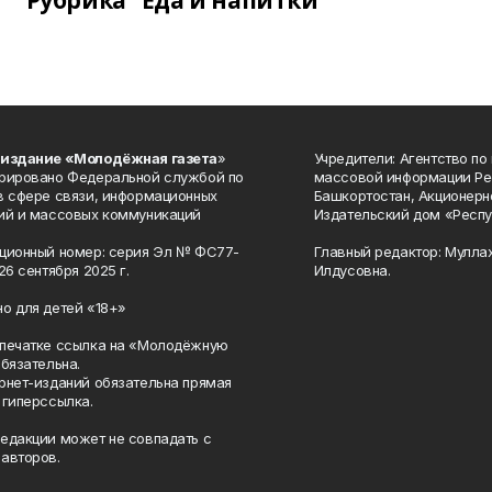
Рубрика "Еда и напитки"
 издание «Молодёжная газета
»
Учредители: Агентство по
рировано Федеральной службой по
массовой информации Ре
в сфере связи, информационных
Башкортостан, Акционерн
ий и массовых коммуникаций
Издательский дом «Респу
ционный номер: серия Эл № ФС77-
Главный редактор: Мулла
26 сентября 2025 г.
Илдусовна.
о для детей «18+»
печатке ссылка на «Молодёжную
обязательна.
рнет-изданий обязательна прямая
 гиперссылка.
едакции может не совпадать с
авторов.