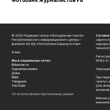
Фотобанк журналистов РБ
© 2026 Редакция газеты «Молодёжная газета»
Сетевое
Республиканского информационного центра –
зарегист
филиала АО ИД «Республика Башкортостан»
надзору 
технолог
О нас
Регистра
Мы в социальных сетях:
90162 от 
ВКонтакте
Одноклассники
Запрещен
Дзен
MAX
При пере
Telegram
газету» 
YouTube
Для инте
активная
Об использовании персональных данных
Мнение р
мнением 