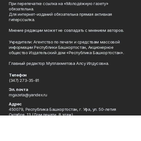
При перепечатке ссылка на «Молодёжную газету»
обязательна.
Для интернет-изданий обязательна прямая активная
гиперссылка.
Мнение редакции может не совпадать с мнением авторов.
Учредители: Агентство по печати и средствам массовой
информации Республики Башкортостан, Акционерное
общество Издательский дом «Республика Башкортостан».
Главный редактор: Муллахметова Алсу Илдусовна.
Телефон
(347) 273-35-81
Эл. почта
mgazeta@yandex.ru
Адрес
450079, Республика Башкортостан, г. Уфа, ул. 50-летия
Октября, 13 (Дом печати, 8 этаж)
Рекламная служба
(347) 272-09-70