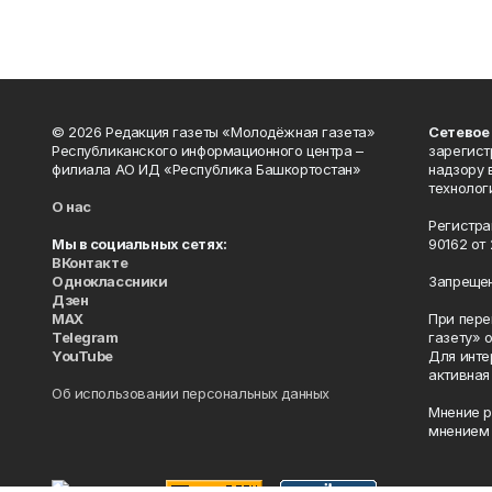
© 2026 Редакция газеты «Молодёжная газета»
Сетевое
Республиканского информационного центра –
зарегист
филиала АО ИД «Республика Башкортостан»
надзору 
технолог
О нас
Регистра
Мы в социальных сетях:
90162 от 
ВКонтакте
Одноклассники
Запрещен
Дзен
MAX
При пере
Telegram
газету» 
YouTube
Для инте
активная
Об использовании персональных данных
Мнение р
мнением 