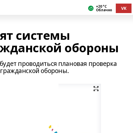
+20 °С
VK
Облачно
рят системы
ажданской обороны
50 будет проводиться плановая проверка
 гражданской обороны.