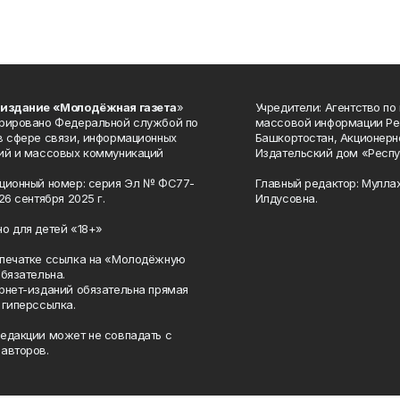
 издание «Молодёжная газета
»
Учредители: Агентство по
рировано Федеральной службой по
массовой информации Ре
в сфере связи, информационных
Башкортостан, Акционерн
ий и массовых коммуникаций
Издательский дом «Респу
ционный номер: серия Эл № ФС77-
Главный редактор: Мулла
26 сентября 2025 г.
Илдусовна.
о для детей «18+»
печатке ссылка на «Молодёжную
обязательна.
рнет-изданий обязательна прямая
 гиперссылка.
едакции может не совпадать с
авторов.