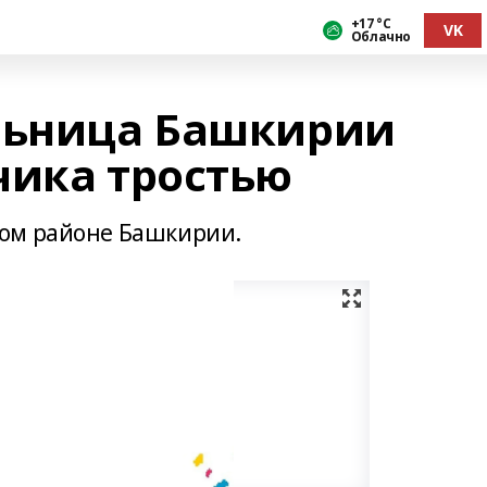
+17 °С
VK
Облачно
льница Башкирии
чика тростью
ом районе Башкирии.